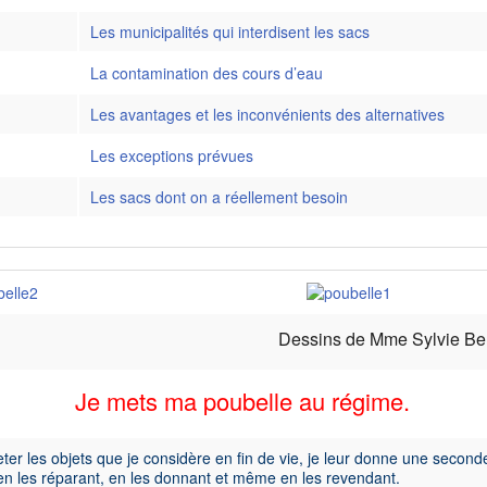
 des Femmes
Les municipalités qui interdisent les sacs
é des Hommes
La contamination des cours d’eau
Les avantages et les inconvénients des alternatives
 Retraite
Les exceptions prévues
nnement
Les sacs dont on a réellement besoin
ion Laure-Gaudreault
s en action
PTEA-Formulaires
Dessins de Mme Sylvie Be
Je mets ma poubelle au régime.
jeter les objets que je considère en fin de vie, je leur donne une second
en les réparant, en les donnant et même en les revendant.