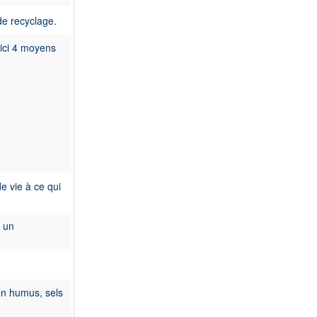
de recyclage.
oici 4 moyens
 vie à ce qui
à un
en humus, sels