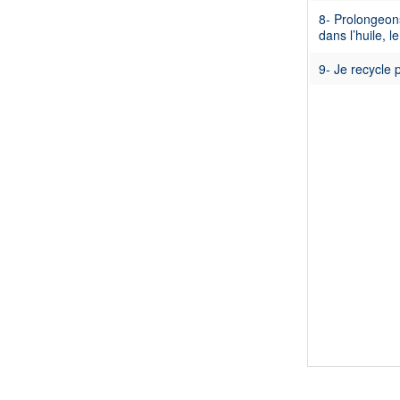
8- Prolongeons
dans l’huile, l
9- Je recycle p