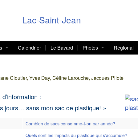
Lac-Saint-Jean
s
Calendrier
Le Bavard
Photos
Régional
action national (PAN)
2018-2019
e PAN
2017-2018
iane Cloutier, Yves Day, Céline Larouche, Jacques Pilote
nces
Fournitures diabétiques
2016-2017
d’information :
ionale
sociopolitique
Primes mensuelles ASSUREQ
Fiscalité des riches
2015-2016
es jours… sans mon sac de plastique! »
s de l’AREQ
Activité FLG
Combien de sacs consomme-t-on par année?
e
Quels sont les impacts du plastique qui s’accumule?