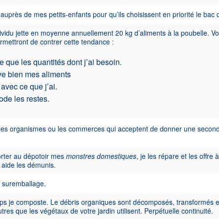
s auprès de mes petits-enfants pour qu’ils choisissent en priorité le bac 
vidu jette en moyenne annuellement 20 kg d’aliments à la poubelle. V
rmettront de contrer cette tendance :
e que les quantités dont j’ai besoin.
ve bien mes aliments
 avec ce que j’ai.
de les restes.
 les organismes ou les commerces qui acceptent de donner une seconde
orter au dépotoir mes
monstres domestiques
, je les répare et les offre 
 aide les démunis.
e suremballage.
mps je composte. Le débris organiques sont décomposés, transformés 
tres que les végétaux de votre jardin utilisent. Perpétuelle continuité.