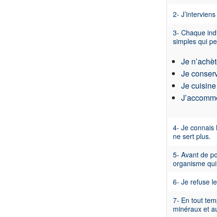
2- J’intervien
3- Chaque indi
simples qui pe
Je n’achèt
Je conser
Je cuisine
J’accommo
4- Je connais
ne sert plus.
5- Avant de p
organisme qui
6- Je refuse l
7- En tout te
minéraux et au