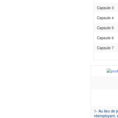
Comité
Capsule 3
Comit
Capsule 4
Capsule 5
Dossier
Capsule 6
Enviro
Capsule 7
Fondat
Toujour
1- Au lieu de 
réemployant, 