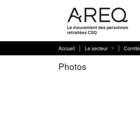
Accueil
Le secteur
Comité
À propos de nous
Plan d’
Photos
Mot de la présidence
Modèl
Conseils sectoriels
Assura
Mot de la présidence rég
Action 
Conseil régional
Bourse
Choral