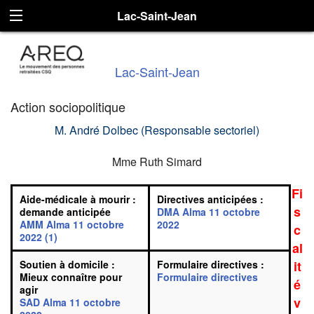
Lac-Saint-Jean
Lac-Saint-Jean
Action sociopolitique
M. André Dolbec (Responsable sectoriel)
Mme Ruth Simard
Fi
Aide-médicale à mourir :
Directives anticipées :
s
demande anticipée
DMA Alma 11 octobre
AMM Alma 11 octobre
2022
c
2022 (1)
al
Soutien à domicile :
Formulaire directives :
it
Mieux connaître pour
Formulaire directives
é
agir
v
SAD Alma 11 octobre