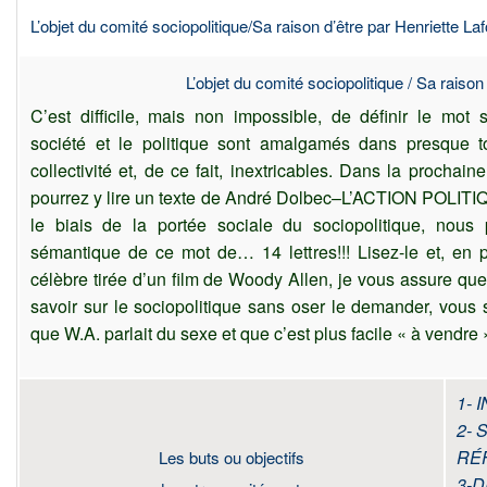
L’objet du comité sociopolitique/Sa raison d’être par Henriette Laf
L’objet du comité sociopolitique / Sa raison 
C’est difficile, mais non impossible, de définir le mot 
société et le politique sont amalgamés dans presque t
collectivité et, de ce fait, inextricables. Dans la prochai
pourrez y lire un texte de André Dolbec–L’ACTION POLI
le biais de la portée sociale du sociopolitique, nous
sémantique de ce mot de… 14 lettres!!! Lisez-le et, en p
célèbre tirée d’un film de Woody Allen, je vous assure que
savoir sur le sociopolitique sans oser le demander, vous 
que W.A. parlait du sexe et que c’est plus facile « à vendre 
1-
2- 
RÉ
Les buts ou objectifs
3-