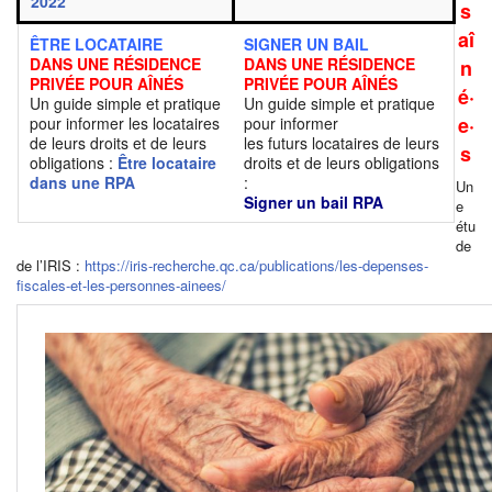
2022
s
aî
ÊTRE LOCATAIRE
SIGNER UN BAIL
DANS UNE RÉSIDENCE
DANS UNE RÉSIDENCE
n
PRIVÉE POUR AÎNÉS
PRIVÉE POUR AÎNÉS
é·
Un guide simple et pratique
Un guide simple et pratique
e·
pour informer les locataires
pour informer
de leurs droits et de leurs
les futurs locataires de leurs
s
obligations :
Être locataire
droits et de leurs obligations
dans une RPA
:
Un
Signer un bail RPA
e
étu
de
de l’IRIS :
https://iris-recherche.qc.ca/publications/les-depenses-
fiscales-et-les-personnes-ainees/