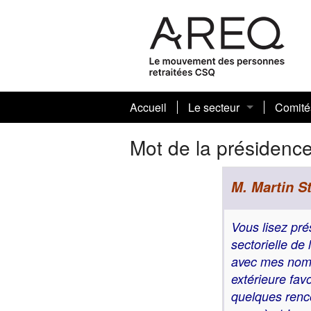
Accueil
Le secteur
Comité
À propos de nous
Plan d’
Mot de la présidenc
Mot de la présidence
Modèl
M. Martin S
Conseils sectoriels
Assura
Vous lisez pr
Mot de la présidence rég
Action 
sectorielle de
avec mes nomb
Conseil régional
Bourse
extérieure favo
Choral
quelques renco