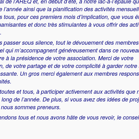
l de l’AREQ et, en début d’été, à notre lac‑à‑l’épaule qu
 des Femmes
de l’année ainsi que la planification des activités mensuell
s tous, pour ces premiers mois d’implication, que vous ê
é des Hommes
misantes et donc très stimulantes à vous offrir des acti
.
 Retraite
s passer sous silence, tout le dévouement des membres
nnement
riel qui m’accompagnent généreusement dans ce nouveau
re à la présidence de votre association. Merci de votre
ion Laure-Gaudreault
 de votre partage et de votre complicité à garder notre
éressante. Un gros merci également aux membres respon
s en action
PTEA-Formulaires
ités.
 toutes et tous, à participer activement aux activités que
u long de l’année. De plus, si vous avez des idées de pro
, nous sommes preneurs.
ndons tous et nous avons hâte de vous revoir, le conseil