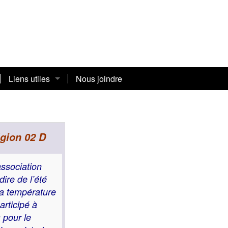
Liens utiles
Nous joindre
Adresses
Avantages et rabais
égion 02 D
ssociation
re de l’été
la température
rticipé à
 pour le