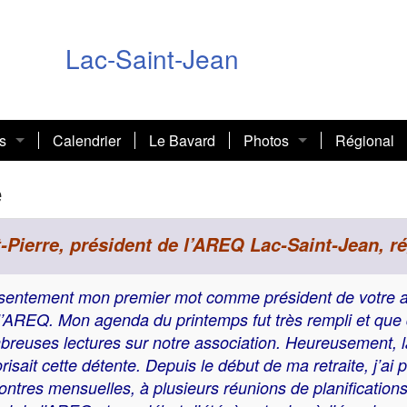
Lac-Saint-Jean
s
Calendrier
Le Bavard
Photos
Régional
action national (PAN)
2018-2019
e
e PAN
2017-2018
t-Pierre, président de l’AREQ Lac-Saint-Jean, r
nces
Fournitures diabétiques
2016-2017
ésentement mon premier mot comme président de votre a
ionale
sociopolitique
Primes mensuelles ASSUREQ
Fiscalité des riches
2015-2016
 l’AREQ. Mon agenda du printemps fut très rempli et que di
reuses lectures sur notre association. Heureusement, 
s de l’AREQ
Activité FLG
risait cette détente. Depuis le début de ma retraite, j’ai pa
e
ntres mensuelles, à plusieurs réunions de planifications