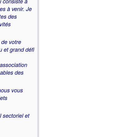
i consiste à
es à venir. Je
tes des
vités
 de votre
 et grand défi
 association
sables des
 nous vous
jets
 sectoriel et