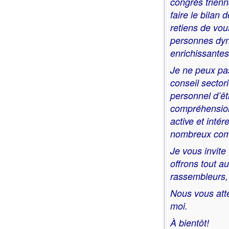
congrès trienna
Comité
faire le bilan 
retiens de vou
Comit
personnes dyna
enrichissantes
Dossier
Je ne peux pa
Enviro
conseil secto
personnel d’êt
Fondat
compréhension,
active et int
Toujour
nombreux com
Je vous invite
offrons tout a
rassembleurs
Nous vous atte
moi.
À bientôt!